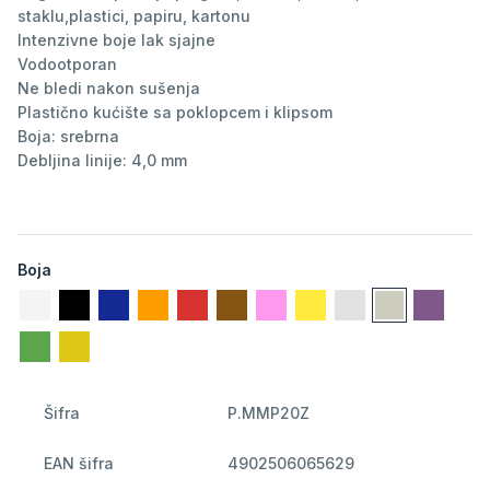
staklu,plastici, papiru, kartonu
Intenzivne boje lak sjajne
Vodootporan
Ne bledi nakon sušenja
Plastično kućište sa poklopcem i klipsom
Boja: srebrna
Debljina linije: 4,0 mm
Boja
Šifra
P.MMP20Z
EAN šifra
4902506065629