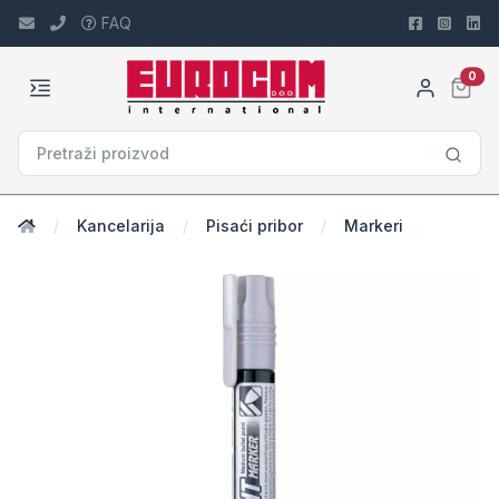
FAQ
car
0
Kancelarija
Pisaći pribor
Markeri