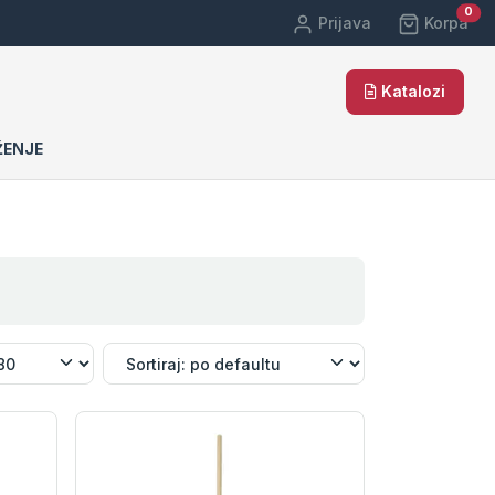
car
0
Prijava
Korpa
Katalozi
ŽENJE