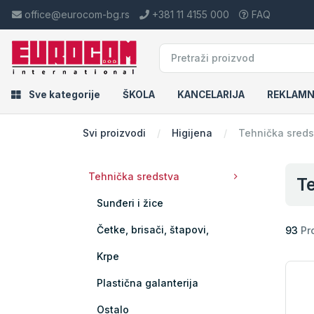
office@eurocom-bg.rs
+381 11 4155 000
FAQ
Sve kategorije
ŠKOLA
KANCELARIJA
REKLAMN
Svi proizvodi
Higijena
Tehnička sreds
Tehnička sredstva
Te
Sunđeri i žice
Četke, brisači, štapovi,
93
Pr
Krpe
Plastična galanterija
Ostalo