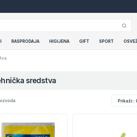
I
RASPRODAJA
HIGIJENA
GIFT
SPORT
OSVE
tva
hnička sredstva
oizvoda