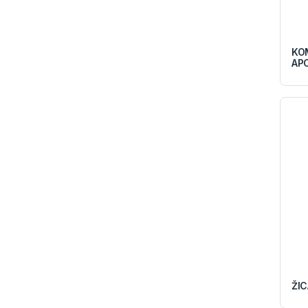
KO
AP
ŽIC