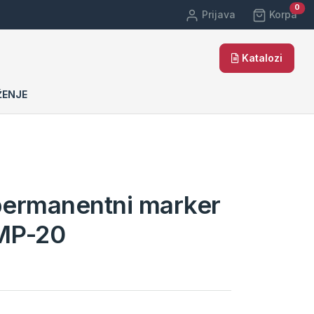
car
0
Prijava
Korpa
Katalozi
ŽENJE
ermanentni marker
MP-20