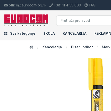
office@eurocom-bg.rs
+381 11 4155 000
FAQ
Sve kategorije
ŠKOLA
KANCELARIJA
REKLAMN
Kancelarija
Pisaći pribor
Mark