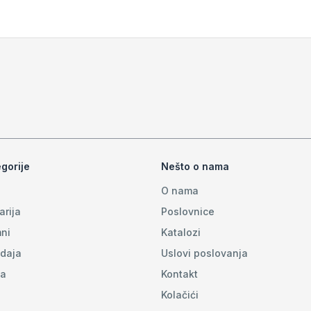
gorije
Nešto o nama
O nama
arija
Poslovnice
ni
Katalozi
daja
Uslovi poslovanja
na
Kontakt
Kolačići