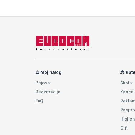
Moj nalog
Kate
Prijava
Škola
Registracija
Kancel
FAQ
Reklam
Raspro
Higije
Gift