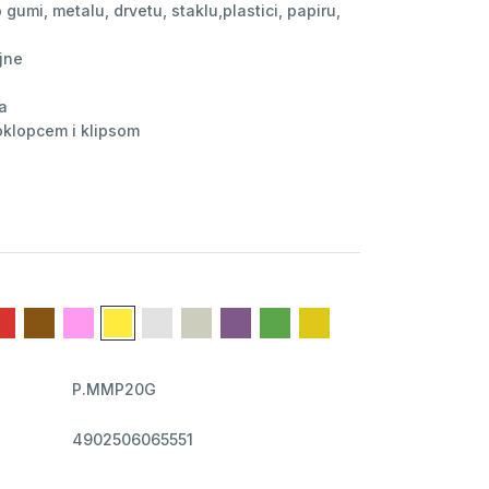
umi, metalu, drvetu, staklu,plastici, papiru,
ajne
a
oklopcem i klipsom
P.MMP20G
4902506065551