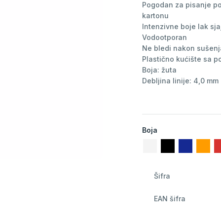
Pogodan za pisanje po g
kartonu
Intenzivne boje lak sj
Vodootporan
Ne bledi nakon sušenj
Plastično kućište sa p
Boja: žuta
Debljina linije: 4,0 mm
Boja
Šifra
EAN šifra