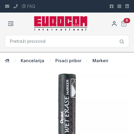
FAQ
car
0
Kancelarija
Pisaći pribor
Markeri