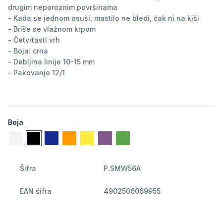
drugim neporoznim površinama
- Kada se jednom osuši, mastilo ne bledi, čak ni na kiši
- Briše se vlažnom krpom
- Četvrtasti vrh
- Boja: crna
- Debljina linije 10-15 mm
- Pakovanje 12/1
Boja
Šifra
P.SMW56A
EAN šifra
4902506069955