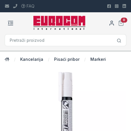
FAQ
car
0
Kancelarija
Pisaći pribor
Markeri