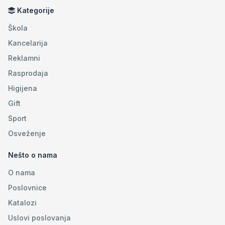
Kategorije
Škola
Kancelarija
Reklamni
Rasprodaja
Higijena
Gift
Sport
Osveženje
Nešto o nama
O nama
Poslovnice
Katalozi
Uslovi poslovanja