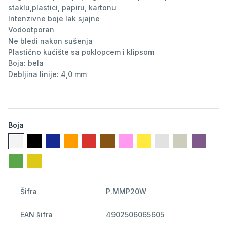
staklu,plastici, papiru, kartonu
Intenzivne boje lak sjajne
Vodootporan
Ne bledi nakon sušenja
Plastično kućište sa poklopcem i klipsom
Boja: bela
Debljina linije: 4,0 mm
Boja
Šifra
P.MMP20W
EAN šifra
4902506065605