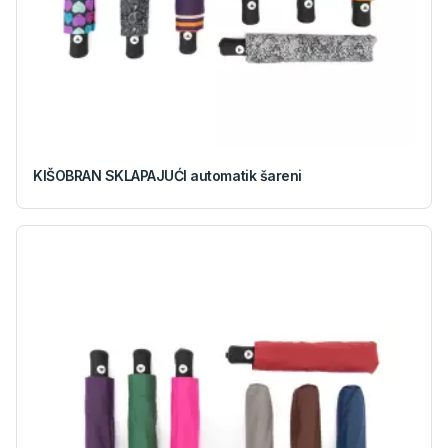
KIŠOBRAN SKLAPAJUĆI automatik šareni