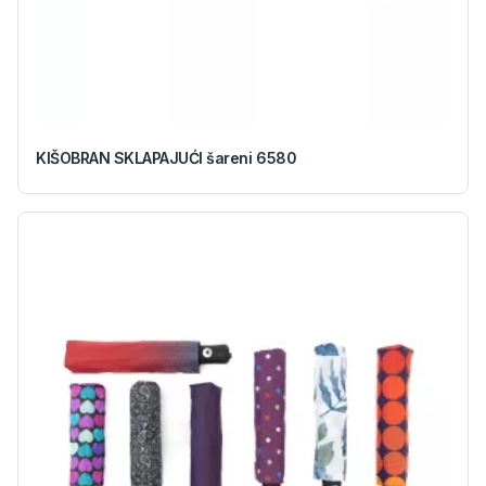
KIŠOBRAN SKLAPAJUĆI šareni 6580