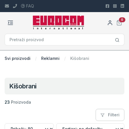
FAQ
car
0
Svi proizvodi
Reklamni
Kišobrani
Kišobrani
23
Proizvoda
Filteri