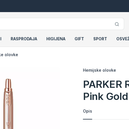
I
RASPRODAJA
HIGIJENA
GIFT
SPORT
OSVE
ke olovke
Hemijske olovke
PARKER R
Pink Gol
Opis