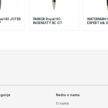
nal HO JOTER
PARKER Royal HO
WATERMAN h
7
INGENUITY BC GT
EXPERT blk 
gorije
Nešto o nama
O nama