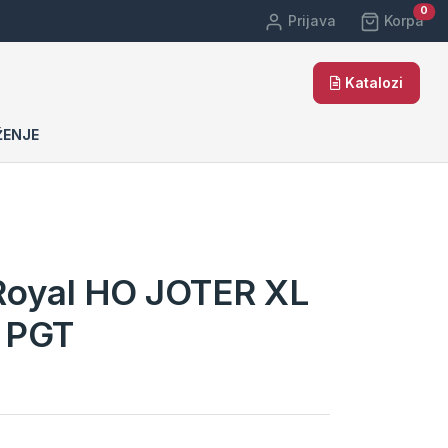
car
0
Prijava
Korpa
Katalozi
ŽENJE
oyal HO JOTER XL
d PGT