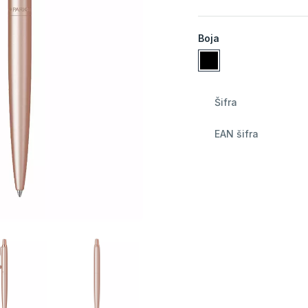
Boja
Šifra
EAN šifra