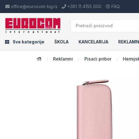
office@eurocom-bg.rs
+381 11 4155 000
FAQ
Sve kategorije
ŠKOLA
KANCELARIJA
REKLAMN
Reklamni
Pisaći pribor
Hemijs