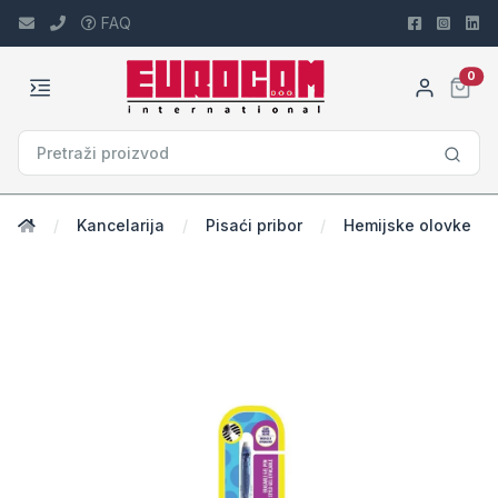
FAQ
car
0
Kancelarija
Pisaći pribor
Hemijske olovke