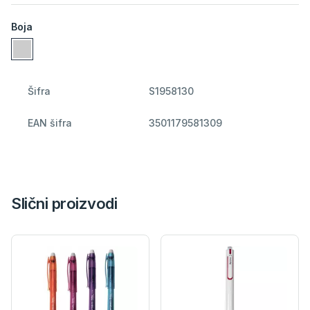
Boja
Šifra
S1958130
EAN šifra
3501179581309
Slični proizvodi