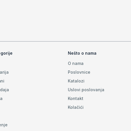
gorije
Nešto o nama
O nama
arija
Poslovnice
ni
Katalozi
daja
Uslovi poslovanja
na
Kontakt
Kolačići
enje