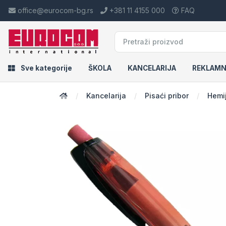
office@eurocom-bg.rs
+381 11 4155 000
FAQ
Sve kategorije
ŠKOLA
KANCELARIJA
REKLAMN
Kancelarija
Pisaći pribor
Hemi