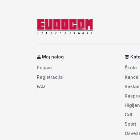
Moj nalog
Kate
Prijava
Škola
Registracija
Kancel
FAQ
Reklam
Raspro
Higije
Gift
Sport
Osvež