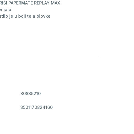
 BRIŠI PAPERMATE REPLAY MAX
rijala
ilo je u boji tela olovke
S0835210
3501170824160