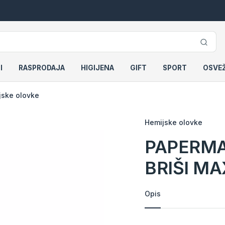
I
RASPRODAJA
HIGIJENA
GIFT
SPORT
OSVE
jske olovke
Hemijske olovke
PAPERMAT
BRIŠI MA
Opis