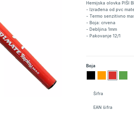
Hemijska olovka PIŠI
- Izrađena od pvc mate
- Termo senzitivno mast
- Boja: crvena
- Debljina 1mm
- Pakovanje 12/1
Boja
Šifra
EAN šifra