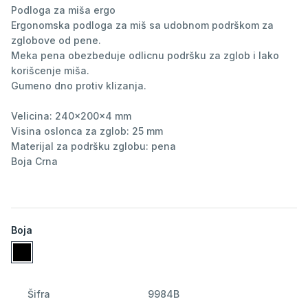
Podloga za miša ergo
Ergonomska podloga za miš sa udobnom podrškom za
zglobove od pene.
Meka pena obezbeduje odlicnu podršku za zglob i lako
korišcenje miša.
Gumeno dno protiv klizanja.
Velicina: 240x200x4 mm
Visina oslonca za zglob: 25 mm
Materijal za podršku zglobu: pena
Boja Crna
Boja
Šifra
9984B