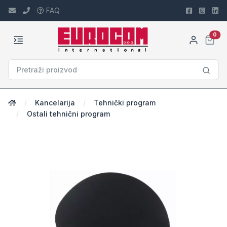
FAQ
car
0
Kancelarija
Tehnički program
Ostali tehnični program