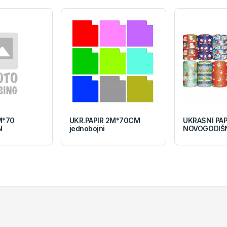
M*70
UKR.PAPIR 2M*70CM
UKRASNI PAP
N
jednobojni
NOVOGODIŠ