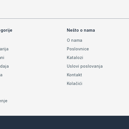
gorije
Nešto o nama
O nama
arija
Poslovnice
ni
Katalozi
daja
Uslovi poslovanja
na
Kontakt
Kolačići
enje