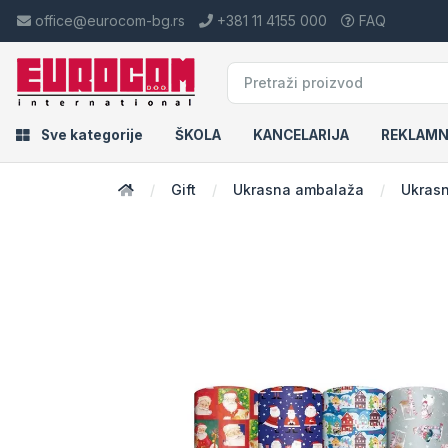
office@eurocom-bg.rs
+381 11 4155 000
FAQ
Sve kategorije
ŠKOLA
KANCELARIJA
REKLAMN
Gift
Ukrasna ambalaža
Ukrasn