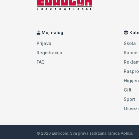
Moj nalog
Kate
Prijava
Škola
Registracija
Kancel
FAQ
Reklam
Raspro
Higije
Gift
Sport
Osvež
© 2026 Eurocom. Sva prava zadržana. Izrada
Aplica
.