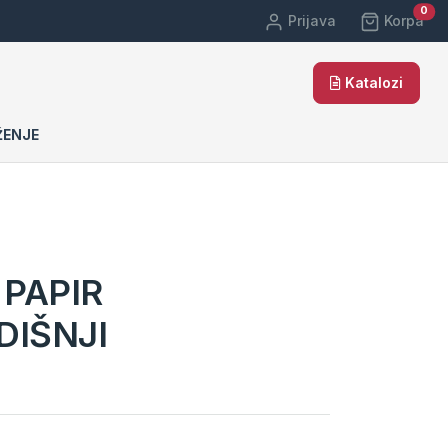
car
0
Prijava
Korpa
Katalozi
ŽENJE
 PAPIR
IŠNJI