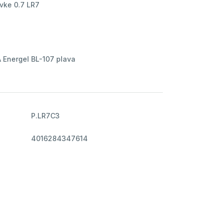
ovke 0.7 LR7
A Energel BL-107 plava
P.LR7C3
4016284347614