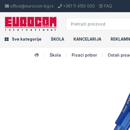
office@eurocom-bg.rs
+381 11 4155 000
FAQ
Sve kategorije
ŠKOLA
KANCELARIJA
REKLAMN
Škola
Pisaći pribor
Ostali pisa