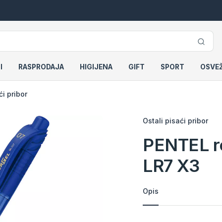
I
RASPRODAJA
HIGIJENA
GIFT
SPORT
OSVE
ći pribor
Ostali pisaći pribor
PENTEL re
LR7 X3
Opis