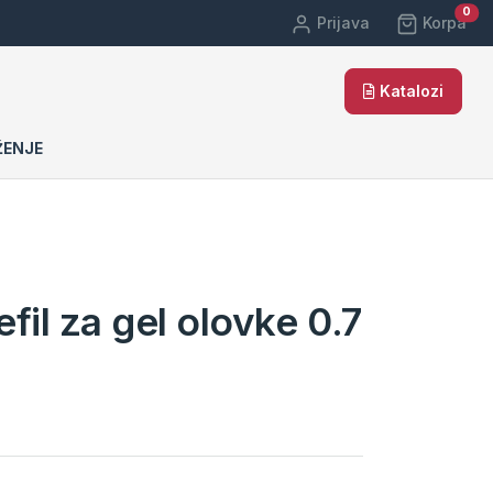
car
0
Prijava
Korpa
Katalozi
ŽENJE
fil za gel olovke 0.7