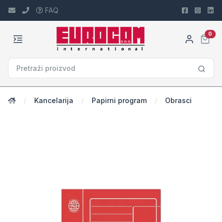
FAQ
car
0
Kancelarija
Papirni program
Obrasci