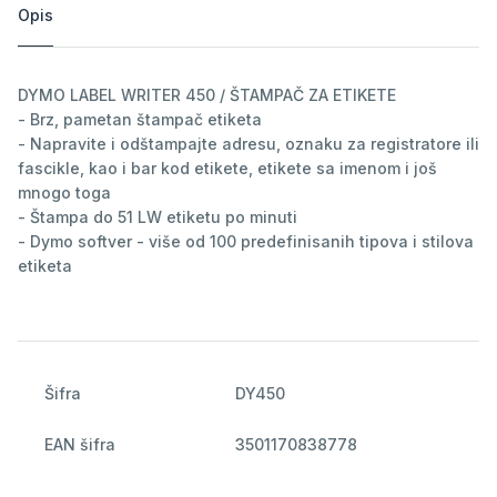
Opis
DYMO LABEL WRITER 450 / ŠTAMPAČ ZA ETIKETE
- Brz, pametan štampač etiketa
- Napravite i odštampajte adresu, oznaku za registratore ili
fascikle, kao i bar kod etikete, etikete sa imenom i još
mnogo toga
- Štampa do 51 LW etiketu po minuti
- Dymo softver - više od 100 predefinisanih tipova i stilova
etiketa
Šifra
DY450
EAN šifra
3501170838778