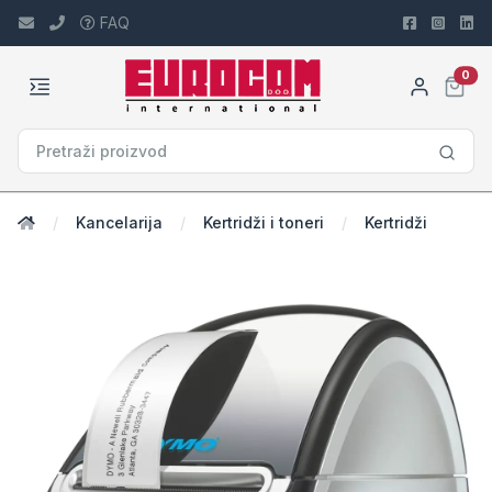
FAQ
car
0
Kancelarija
Kertridži i toneri
Kertridži