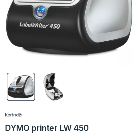
Kertridži
DYMO printer LW 450