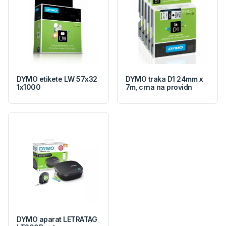
DYMO etikete LW 57x32
DYMO traka D1 24mm x
1x1000
7m, crna na providn
DYMO aparat LETRATAG