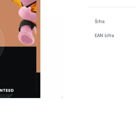
Šifra
EAN šifra