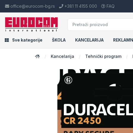
office@eurocom-bg.rs
+381 11 4155 000
FAQ
Sve kategorije
ŠKOLA
KANCELARIJA
REKLAMN
Kancelarija
Tehnički program