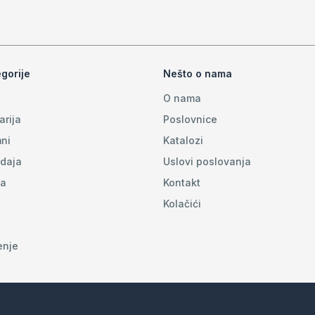
gorije
Nešto o nama
O nama
arija
Poslovnice
ni
Katalozi
daja
Uslovi poslovanja
na
Kontakt
Kolačići
enje