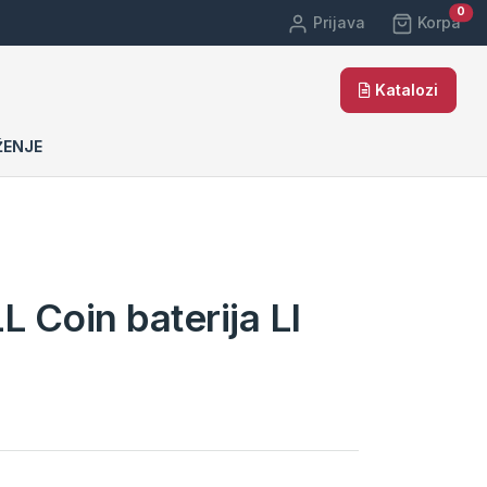
car
0
Prijava
Korpa
Katalozi
ŽENJE
Coin baterija LI