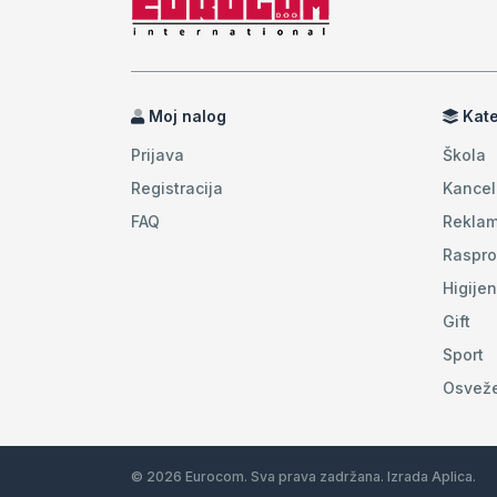
Moj nalog
Kate
Prijava
Škola
Registracija
Kancel
FAQ
Reklam
Raspro
Higije
Gift
Sport
Osvež
© 2026 Eurocom. Sva prava zadržana. Izrada
Aplica
.