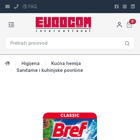
FAQ
car
0
Higijena
Kućna hemija
Sanitarne i kuhinjske površine